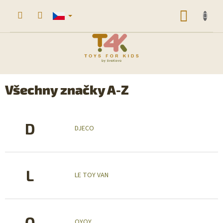
Přejít
na
NÁKUP
obsah
KOŠÍK
Všechny značky A-Z
D
DJECO
L
LE TOY VAN
O
OYOY