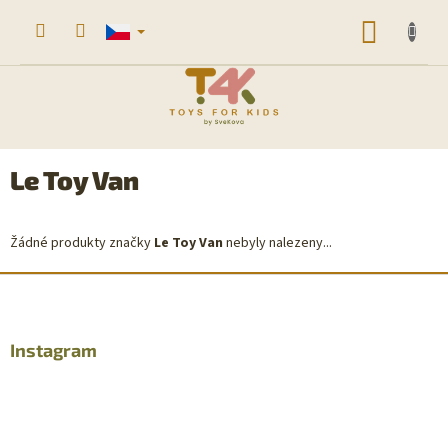
Přejít
na
NÁKUP
obsah
KOŠÍK
Le Toy Van
Žádné produkty značky
Le Toy Van
nebyly nalezeny...
Z
á
p
a
Instagram
t
í