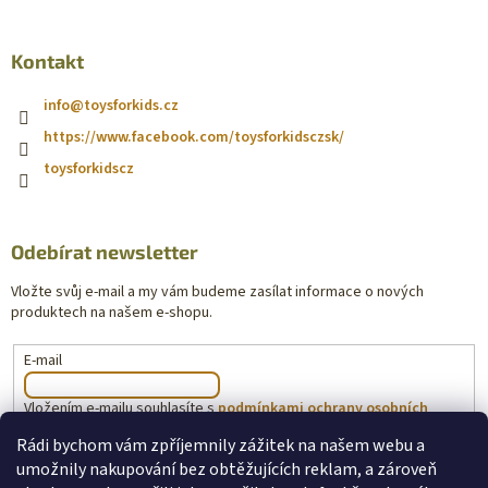
Kontakt
info
@
toysforkids.cz
https://www.facebook.com/toysforkidsczsk/
toysforkidscz
Odebírat newsletter
Vložte svůj e-mail a my vám budeme zasílat informace o nových
produktech na našem e-shopu.
E-mail
Vložením e-mailu souhlasíte s
podmínkami ochrany osobních
údajů
Rádi bychom vám zpříjemnily zážitek na našem webu a
umožnily nakupování bez obtěžujících reklam, a zároveň
PŘIHLÁSIT SE