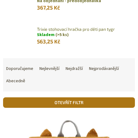
Na objednání - předobjednávka
367,25 Kč
Trixie stohovací hračka pro děti pan tygr
Skladem
(>5 ks)
563,25 Kč
Ř
a
Doporučujeme
Nejlevnější
Nejdražší
Nejprodávanější
z
e
Abecedně
n
í
p
OTEVŘÍT FILTR
r
o
V
Sleva
d
ý
u
p
k
i