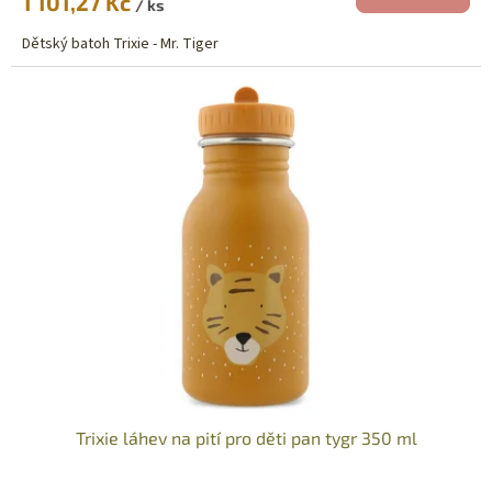
1 101,27 Kč
je
/ ks
4,4
Dětský batoh Trixie - Mr. Tiger
z
5
hvězdiček.
Trixie láhev na pití pro děti pan tygr 350 ml