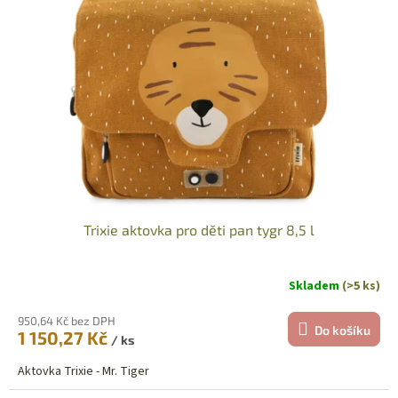
t
s
ů
p
r
o
d
u
k
t
ů
Trixie aktovka pro děti pan tygr 8,5 l
Skladem
(>5 ks)
950,64 Kč bez DPH
Do košíku
1 150,27 Kč
/ ks
Aktovka Trixie - Mr. Tiger