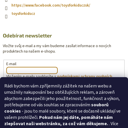
https://www.facebook.com/toysforkidsczsk/
toysforkidscz
Odebírat newsletter
Vložte svůj e-mail a my vám budeme zasílat informace o nových
produktech na našem e-shopu.
E-mail
Vložením e-mailu souhlasíte s
podmínkami ochrany osobních
údajů
Rádi bychom vám zpříjemnily zážitek na našem webu a
umožnily nakupování bez obtěžujících reklam, a zároveň
PŘIHLÁSIT SE
abychom zabezpečili jeho použitelnost, funkčnost a výkon,
potřebujeme od vás souhlas se zpracováním
souborů
cookies
- jsou to malé soubory, které se dočasně ukládají ve
vašem prohlížeči.
Pokud nám jej dáte, pomáháte nám
toysforkids.cz
Ochrana osobních údajů
zlepšovat naši webstránku, za což vám děkujeme.
. Více