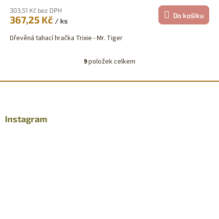
303,51 Kč bez DPH
Do košíku
367,25 Kč
/ ks
Dřevěná tahací hračka Trixie - Mr. Tiger
9
položek celkem
O
v
l
Z
á
á
d
p
a
a
Instagram
c
t
í
í
p
r
v
k
y
v
ý
p
i