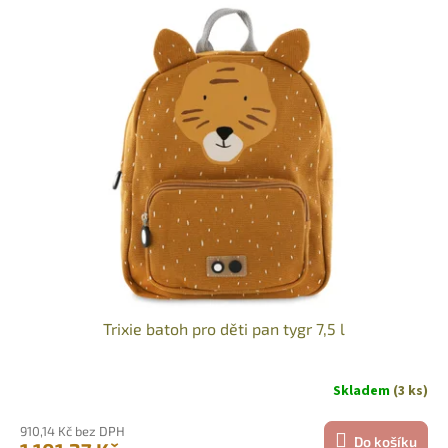
Trixie batoh pro děti pan tygr 7,5 l
Skladem
(3 ks)
Průměrné
hodnocení
produktu
910,14 Kč bez DPH
Do košíku