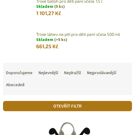
Trixie batoh pro děti paní včela 7,5 l
Skladem
(5 ks)
1 101,27 Kč
Trixie láhev na pití pro děti paní včela 500 ml
Skladem
(>5 ks)
661,25 Kč
Ř
a
Doporučujeme
Nejlevnější
Nejdražší
Nejprodávanější
z
e
Abecedně
n
í
p
OTEVŘÍT FILTR
r
o
V
d
ý
u
p