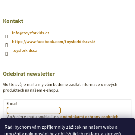
Kontakt
info
@
toysforkids.cz
https://www.facebook.com/toysforkidsczsk/
toysforkidscz
Odebírat newsletter
Vložte svůj e-mail a my vám budeme zasílat informace o nových
produktech na našem e-shopu.
E-mail
Vložením e-mailu souhlasíte s
podmínkami ochrany osobních
údajů
Rádi bychom vám zpříjemnily zážitek na našem webu a
umožnily nakupování bez obtěžujících reklam, a zároveň