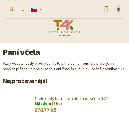
Přejít
na
NÁKUP
obsah
KOŠÍK
Paní včela
Vždy veselá, vždy v pohybu. Tato pilná dáma neustále pracuje na
nových plánech a projektech. Paní čmeláková je skutečná podnikatelka.
Nejprodávanější
Trixie malý batoh pro děti paní včela 5,25 l
Skladem
(2 ks)
978,77 Kč