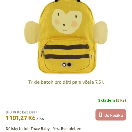
k
i
t
s
ů
p
r
o
d
u
k
t
ů
Trixie batoh pro děti paní včela 7,5 l
Skladem
(5 ks)
910,14 Kč bez DPH
Do košíku
1 101,27 Kč
/ ks
Dětský batoh Trixie Baby - Mrs. Bumblebee