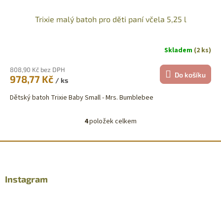
Trixie malý batoh pro děti paní včela 5,25 l
Skladem
(2 ks)
808,90 Kč bez DPH
Do košíku
978,77 Kč
/ ks
Dětský batoh Trixie Baby Small - Mrs. Bumblebee
4
položek celkem
O
v
l
Z
á
á
d
p
a
a
Instagram
c
t
í
í
p
r
v