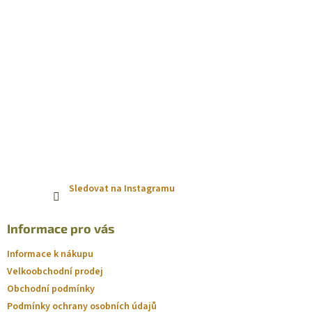
k
y
v
ý
p
i
s
u
Sledovat na Instagramu
Informace pro vás
Informace k nákupu
Velkoobchodní prodej
Obchodní podmínky
Podmínky ochrany osobních údajů