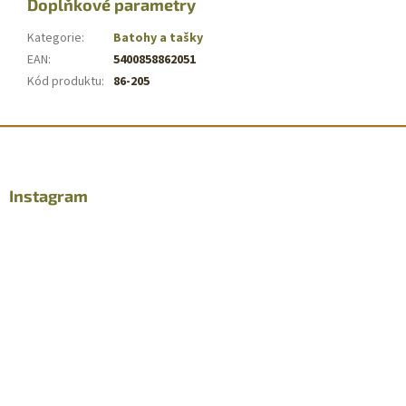
Doplňkové parametry
Kategorie
:
Batohy a tašky
EAN
:
5400858862051
Kód produktu
:
86-205
Z
á
p
a
Instagram
t
í