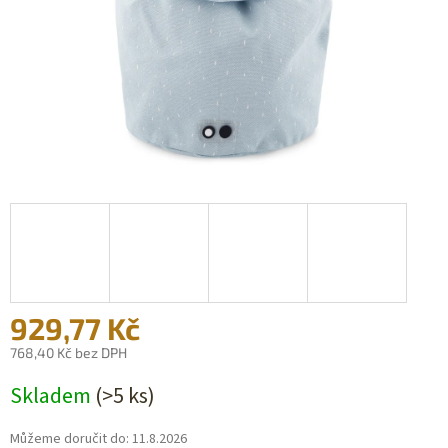
929,77 Kč
768,40 Kč bez DPH
Měrná
Skladem
(>5 ks)
cena:
Můžeme doručit do:
11.8.2026