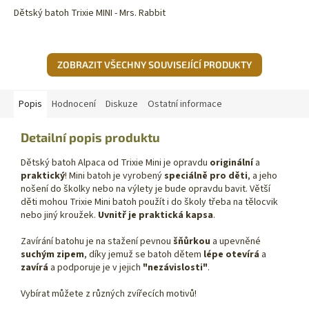
Dětský batoh Trixie MINI - Mrs. Rabbit
ZOBRAZIT VŠECHNY SOUVISEJÍCÍ PRODUKTY
Popis
Hodnocení
Diskuze
Ostatní informace
Detailní popis produktu
Dětský batoh Alpaca od Trixie Mini je opravdu
originální
a
praktický
! Mini batoh je vyrobený
speciálně pro děti
, a jeho
nošení do školky nebo na výlety je bude opravdu bavit. Větší
děti mohou Trixie Mini batoh použít i do školy třeba na tělocvik
nebo jiný kroužek.
Uvnitř je praktická kapsa
.
Zavírání batohu je na stažení pevnou
šňůrkou
a upevněné
suchým zipem
, díky jemuž se batoh dětem
lépe otevírá
a
zavírá
a podporuje je v jejich
"nezávislosti"
.
Vybírat můžete z různých zvířecích motivů!