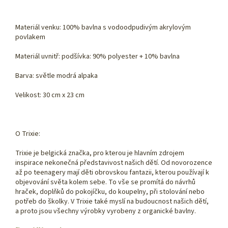
Materiál venku: 100% bavlna s vodoodpudivým akrylovým
povlakem
Materiál uvnitř: podšívka: 90% polyester + 10% bavlna
Barva: světle modrá alpaka
Velikost: 30 cm x 23 cm
O Trixie:
Trixie je belgická značka, pro kterou je hlavním zdrojem
inspirace nekonečná představivost našich dětí. Od novorozence
až po teenagery mají děti obrovskou fantazii, kterou používají k
objevování světa kolem sebe. To vše se promítá do návrhů
hraček, doplňků do pokojíčku, do koupelny, při stolování nebo
potřeb do školky. V Trixie také myslí na budoucnost našich dětí,
a proto jsou všechny výrobky vyrobeny z organické bavlny.