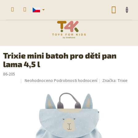
Přejít
na
NÁKUP
obsah
KOŠÍK
Trixie mini batoh pro děti pan
lama 4,5 l
86-205
Průměrné
Neohodnoceno
Podrobnosti hodnocení
Značka:
Trixie
Sleva
hodnocení
produktu
je
0,0
z
5
hvězdiček.