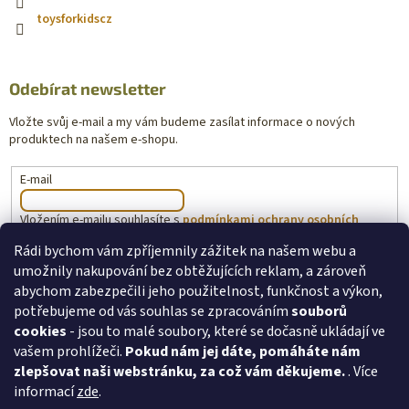
toysforkidscz
Odebírat newsletter
Vložte svůj e-mail a my vám budeme zasílat informace o nových
produktech na našem e-shopu.
E-mail
Vložením e-mailu souhlasíte s
podmínkami ochrany osobních
údajů
Rádi bychom vám zpříjemnily zážitek na našem webu a
umožnily nakupování bez obtěžujících reklam, a zároveň
PŘIHLÁSIT SE
abychom zabezpečili jeho použitelnost, funkčnost a výkon,
potřebujeme od vás souhlas se zpracováním
souborů
cookies
- jsou to malé soubory, které se dočasně ukládají ve
vašem prohlížeči.
Pokud nám jej dáte, pomáháte nám
toysforkids.cz
Ochrana osobních údajů
zlepšovat naši webstránku, za což vám děkujeme.
. Více
informací
zde
.