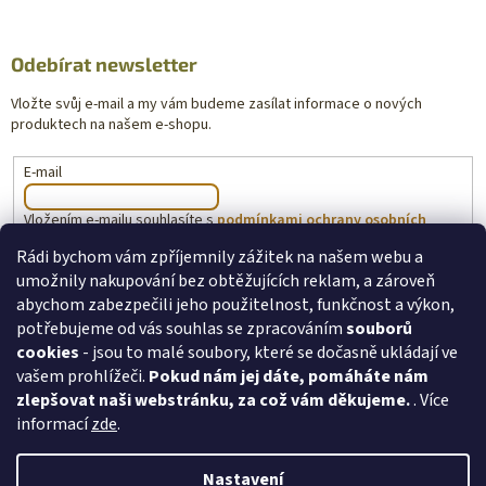
Odebírat newsletter
Vložte svůj e-mail a my vám budeme zasílat informace o nových
produktech na našem e-shopu.
E-mail
Vložením e-mailu souhlasíte s
podmínkami ochrany osobních
údajů
Rádi bychom vám zpříjemnily zážitek na našem webu a
umožnily nakupování bez obtěžujících reklam, a zároveň
PŘIHLÁSIT SE
abychom zabezpečili jeho použitelnost, funkčnost a výkon,
potřebujeme od vás souhlas se zpracováním
souborů
cookies
- jsou to malé soubory, které se dočasně ukládají ve
vašem prohlížeči.
Pokud nám jej dáte, pomáháte nám
toysforkids.cz
Ochrana osobních údajů
zlepšovat naši webstránku, za což vám děkujeme.
. Více
informací
zde
.
Nastavení