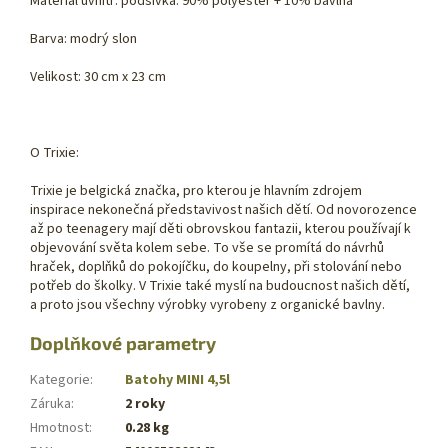
Materiál uvnitř: podšívka: 90% polyester + 10% bavlna
Barva: modrý slon
Velikost: 30 cm x 23 cm
O Trixie:
Trixie je belgická značka, pro kterou je hlavním zdrojem
inspirace nekonečná představivost našich dětí. Od novorozence
až po teenagery mají děti obrovskou fantazii, kterou používají k
objevování světa kolem sebe. To vše se promítá do návrhů
hraček, doplňků do pokojíčku, do koupelny, při stolování nebo
potřeb do školky. V Trixie také myslí na budoucnost našich dětí,
a proto jsou všechny výrobky vyrobeny z organické bavlny.
Doplňkové parametry
Kategorie
:
Batohy MINI 4,5l
Záruka
:
2 roky
Hmotnost
:
0.28 kg