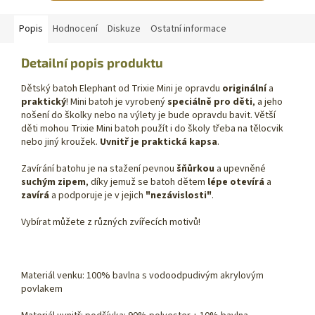
Popis
Hodnocení
Diskuze
Ostatní informace
Detailní popis produktu
Dětský batoh Elephant od Trixie Mini je opravdu
originální
a
praktický
! Mini batoh je vyrobený
speciálně pro děti
, a jeho
nošení do školky nebo na výlety je bude opravdu bavit. Větší
děti mohou Trixie Mini batoh použít i do školy třeba na tělocvik
nebo jiný kroužek.
Uvnitř je praktická kapsa
.
Zavírání batohu je na stažení pevnou
šňůrkou
a upevněné
suchým zipem
, díky jemuž se batoh dětem
lépe otevírá
a
zavírá
a podporuje je v jejich
"nezávislosti"
.
Vybírat můžete z různých zvířecích motivů!
Materiál venku: 100% bavlna s vodoodpudivým akrylovým
povlakem