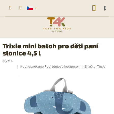
Přejít
na
NÁKUP
obsah
KOŠÍK
Trixie mini batoh pro děti paní
slonice 4,5 l
86-214
Průměrné
Neohodnoceno
Podrobnosti hodnocení
Značka:
Trixie
Sleva
hodnocení
produktu
je
0,0
z
5
hvězdiček.