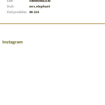
EAN
:
5400858862143
Druh
:
mrs.elephant
Kód produktu
:
86-214
Z
á
p
a
Instagram
t
í