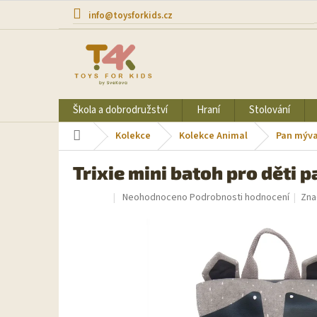
Přejít
info@toysforkids.cz
na
obsah
Škola a dobrodružství
Hraní
Stolování
Domů
Kolekce
Kolekce Animal
Pan mýva
Trixie mini batoh pro děti p
Průměrné
Neohodnoceno
Podrobnosti hodnocení
Zna
Sleva
hodnocení
produktu
je
0,0
z
5
hvězdiček.