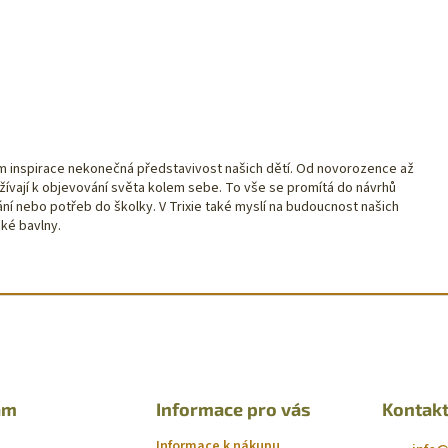
jem inspirace nekonečná představivost našich dětí. Od novorozence až
žívají k objevování světa kolem sebe. To vše se promítá do návrhů
ání nebo potřeb do školky. V Trixie také myslí na budoucnost našich
ké bavlny.
am
Informace pro vás
Kontak
Informace k nákupu