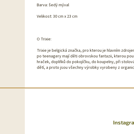
Barva: šedý mýval
Velikost: 30 cm x 23 cm
O Trixie:
Trixie je belgická značka, pro kterou je hlavním zdro
po teenagery mají děti obrovskou fantazii, kterou pou
hraček, doplňků do pokojíčku, do koupelny, při stolov
dětí, a proto jsou všechny výrobky vyrobeny z organic
Z
á
p
a
t
Instagr
í