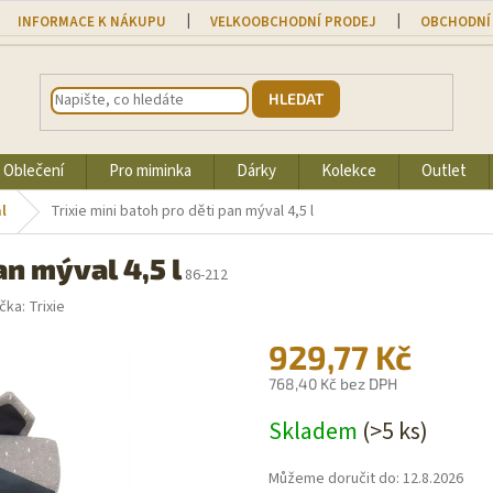
INFORMACE K NÁKUPU
VELKOOBCHODNÍ PRODEJ
OBCHODNÍ
HLEDAT
Oblečení
Pro miminka
Dárky
Kolekce
Outlet
l
Trixie mini batoh pro děti pan mýval 4,5 l
an mýval 4,5 l
86-212
čka:
Trixie
929,77 Kč
768,40 Kč bez DPH
Měrná
Skladem
(>5 ks)
cena:
Můžeme doručit do:
12.8.2026