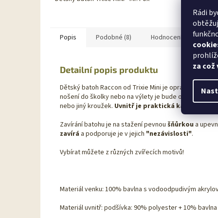
Rádi by
obtěžuj
funkčno
Popis
Podobné (8)
Hodnocení
Disku
cookie
prohlíž
za což
Detailní popis produktu
Dětský batoh Raccon od Trixie Mini je opravdu
originá
Nast
nošení do školky nebo na výlety je bude opravdu bavit. 
nebo jiný kroužek.
Uvnitř je praktická kapsa
.
Zavírání batohu je na stažení pevnou
šňůrkou
a upev
zavírá
a podporuje je v jejich
"nezávislosti"
.
Vybírat můžete z různých zvířecích motivů!
Materiál venku: 100% bavlna s vodoodpudivým akryl
Materiál uvnitř: podšívka: 90% polyester + 10% bavlna