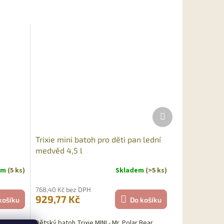
Sleva
Další
produkt
Trixie mini batoh pro děti pan lední
medvěd 4,5 l
em
(5 ks)
Skladem
(>5 ks)
768,40 Kč bez DPH
929,77 Kč
košíku
Do košíku
ile
Dětský batoh Trixie MINI - Mr. Polar Bear