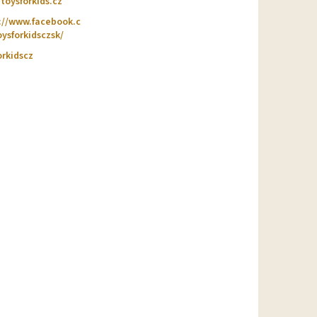
@
toysforkids.cz
://www.facebook.c
ysforkidsczsk/
orkidscz