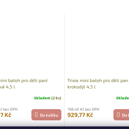
Sleva
mini batoh pro děti paní
Trixie mini batoh pro děti pan
vá 4,5 l
krokodýl 4,5 l
Skladem
(2 ks)
Sklad
Kč bez DPH
768,40 Kč bez DPH
7 Kč
929,77 Kč
Do košíku
Do 
atoh Trixie MINI - Mrs. Rabbit
Dětský batoh Trixie MINI - Mr.Crocod