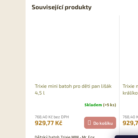
Související produkty
Sleva
Sleva
Trixie mini batoh pro děti pan lišák
Trixie 
4,5 l
králíko
Skladem
(>5 ks)
768,40 Kč bez DPH
768,40 
929,77 Kč
929,7
Do košíku
Dětský batoh Trixie MINI - Mr. Fox
Dětský b