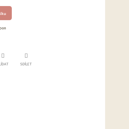
šíku
coon
LÍDAT
SDÍLET