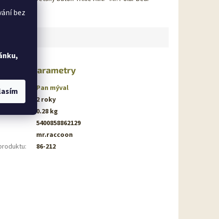
vání bez
ánku,
lňkové parametry
gorie
:
Pan mýval
lasím
ka
:
2 roky
nost
:
0.28 kg
5400858862129
mr.raccoon
produktu
:
86-212