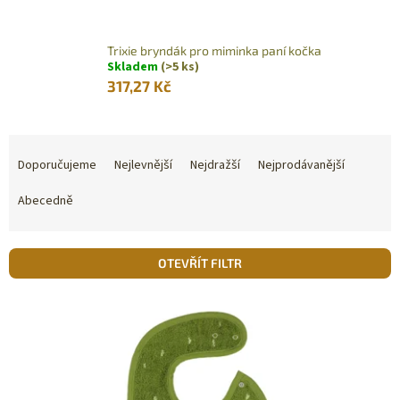
Trixie bryndák pro miminka paní kočka
Skladem
(>5 ks)
317,27 Kč
Ř
a
Doporučujeme
Nejlevnější
Nejdražší
Nejprodávanější
z
e
Abecedně
n
í
p
OTEVŘÍT FILTR
r
o
V
d
ý
u
p
k
i
t
s
ů