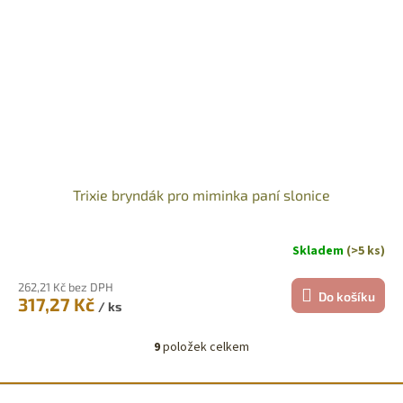
Trixie bryndák pro miminka paní slonice
Skladem
(>5 ks)
262,21 Kč bez DPH
Do košíku
317,27 Kč
/ ks
9
položek celkem
O
v
l
Z