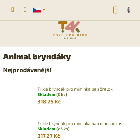
Přejít
na
NÁKUP
obsah
KOŠÍK
Animal bryndáky
Nejprodávanější
Trixie bryndák pro miminka pan žralok
Skladem
(3 ks)
318,25 Kč
Trixie bryndák pro miminka pan dinosaurus
Skladem
(>5 ks)
317,27 Kč