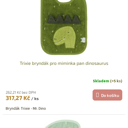
p
r
o
d
u
k
t
ů
Trixie bryndák pro miminka pan dinosaurus
Skladem
(>5 ks)
262,21 Kč bez DPH
Do košíku
317,27 Kč
/ ks
Bryndák Trixie - Mr. Dino