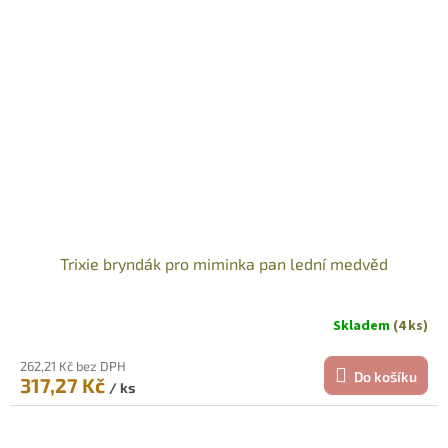
Trixie bryndák pro miminka pan lední medvěd
Skladem
(4 ks)
262,21 Kč bez DPH
Do košíku
317,27 Kč
/ ks