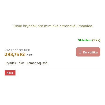
Trixie bryndák pro miminka citronová limonáda
Skladem
(1 ks)
242,77 Kč bez DPH
Do košíku
293,75 Kč
/ ks
Bryndák Trixie - Lemon Squash
Akce