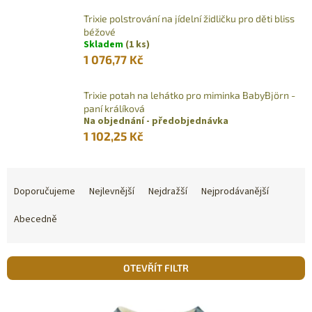
Trixie polstrování na jídelní židličku pro děti bliss
béžové
Skladem
(1 ks)
1 076,77 Kč
Trixie potah na lehátko pro miminka BabyBjörn -
paní králíková
Na objednání - předobjednávka
1 102,25 Kč
Ř
a
Doporučujeme
Nejlevnější
Nejdražší
Nejprodávanější
z
e
Abecedně
n
í
p
OTEVŘÍT FILTR
r
o
V