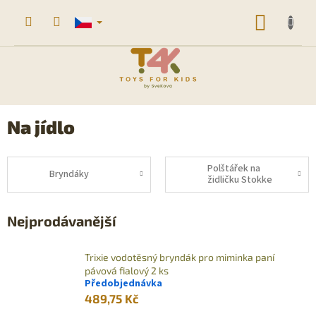
Přejít
na
NÁKUP
obsah
KOŠÍK
Na jídlo
Polštářek na
Bryndáky
židličku Stokke
Nejprodávanější
Trixie vodotěsný bryndák pro miminka paní
pávová fialový 2 ks
Předobjednávka
489,75 Kč