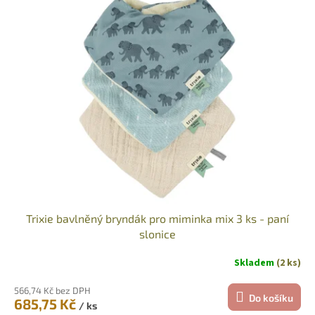
d
ý
u
p
k
i
t
s
ů
p
r
o
d
u
k
t
ů
Trixie bavlněný bryndák pro miminka mix 3 ks - paní
slonice
Skladem
(2 ks)
566,74 Kč bez DPH
Do košíku
685,75 Kč
/ ks