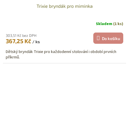
Trixie bryndák pro miminka
Skladem
(1 ks)
303,51 Kč bez DPH
Do košíku
367,25 Kč
/ ks
Dětský bryndák Trixie pro každodenní stolování i období prvních
příkrmů.