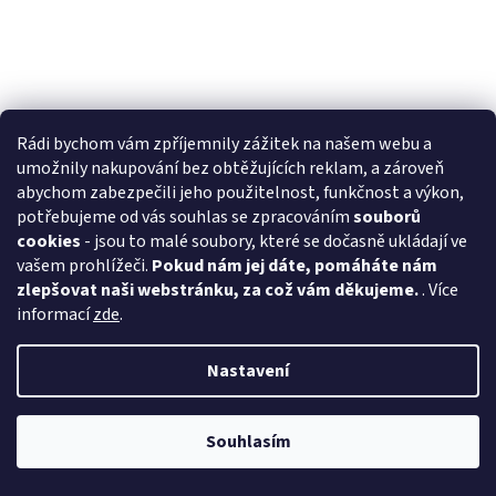
Rádi bychom vám zpříjemnily zážitek na našem webu a
umožnily nakupování bez obtěžujících reklam, a zároveň
abychom zabezpečili jeho použitelnost, funkčnost a výkon,
potřebujeme od vás souhlas se zpracováním
souborů
cookies
- jsou to malé soubory, které se dočasně ukládají ve
vašem prohlížeči.
Pokud nám jej dáte, pomáháte nám
zlepšovat naši webstránku, za což vám děkujeme.
. Více
informací
zde
.
Trixie bryndák pro novorozence pan lev 2 ks
Nastavení
Skladem
(2 ks)
Souhlasím
323,76 Kč bez DPH
Do košíku
391,75 Kč
/ ks