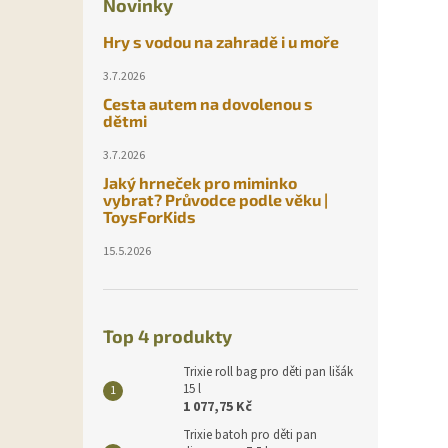
Novinky
Hry s vodou na zahradě i u moře
3.7.2026
Cesta autem na dovolenou s
dětmi
3.7.2026
Jaký hrneček pro miminko
vybrat? Průvodce podle věku |
ToysForKids
15.5.2026
Top 4 produkty
Trixie roll bag pro děti pan lišák
15 l
1 077,75 Kč
Trixie batoh pro děti pan