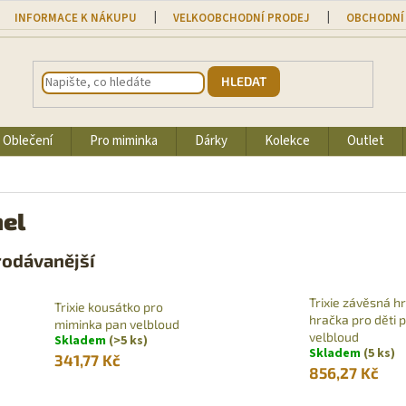
INFORMACE K NÁKUPU
VELKOOBCHODNÍ PRODEJ
OBCHODNÍ
HLEDAT
Oblečení
Pro miminka
Dárky
Kolekce
Outlet
el
rodávanější
Trixie závěsná hr
Trixie kousátko pro
hračka pro děti 
miminka pan velbloud
velbloud
Skladem
(>5 ks)
Skladem
(5 ks)
341,77 Kč
856,27 Kč