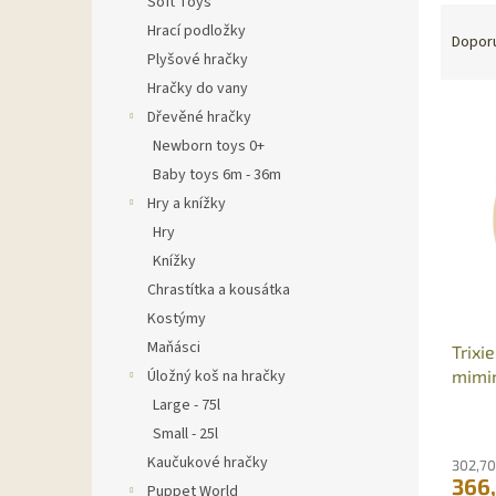
Soft Toys
Ř
n
Hrací podložky
a
e
Dopor
Plyšové hračky
z
l
e
Hračky do vany
V
n
Dřevěné hračky
ý
í
Newborn toys 0+
p
p
Baby toys 6m - 36m
i
r
Hry a knížky
s
o
p
Hry
d
r
u
Knížky
o
k
Chrastítka a kousátka
d
t
Kostýmy
u
ů
Maňásci
Trixi
k
mimin
Úložný koš na hračky
t
ů
Large - 75l
Small - 25l
Kaučukové hračky
302,70
366
Puppet World