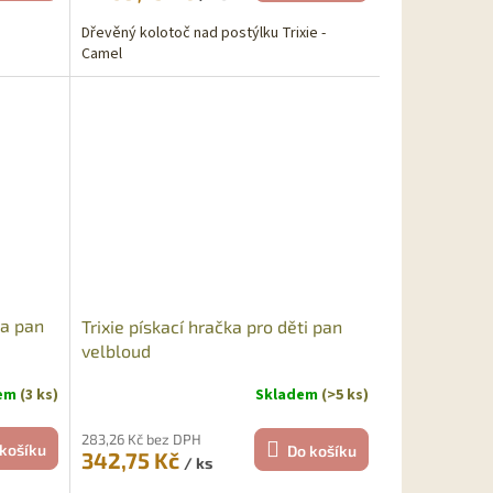
Dřevěný kolotoč nad postýlku Trixie -
Camel
ka pan
Trixie pískací hračka pro děti pan
velbloud
dem
(3 ks)
Skladem
(>5 ks)
283,26 Kč bez DPH
košíku
Do košíku
342,75 Kč
/ ks