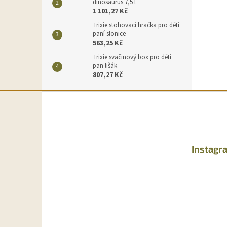
dinosaurus 7,5 l
1 101,27 Kč
Trixie stohovací hračka pro děti
paní slonice
563,25 Kč
Trixie svačinový box pro děti
pan lišák
807,27 Kč
Z
á
p
a
t
Instagr
í