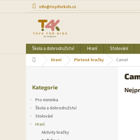
Přejít
info@toysforkids.cz
na
obsah
Škola a dobrodružství
Hraní
Stolování
Domů
Hraní
Pletené hračky
Camel
P
Cam
o
Přeskočit
s
Kategorie
kategorie
Nejp
t
r
Pro miminka
a
Škola a dobrodružství
n
Stolování
n
í
Hraní
p
Aktivity hračky
a