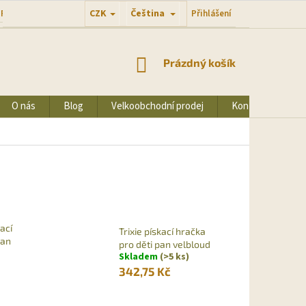
CZK
Čeština
Přihlášení
 PODMÍNKY
PODMÍNKY OCHRANY OSOBNÍCH ÚDAJŮ
NÁKUPNÍ
Prázdný košík
KOŠÍK
O nás
Blog
Velkoobchodní prodej
Kontakty
ací
Trixie pískací hračka
pan
pro děti pan velbloud
Skladem
(>5 ks)
342,75 Kč