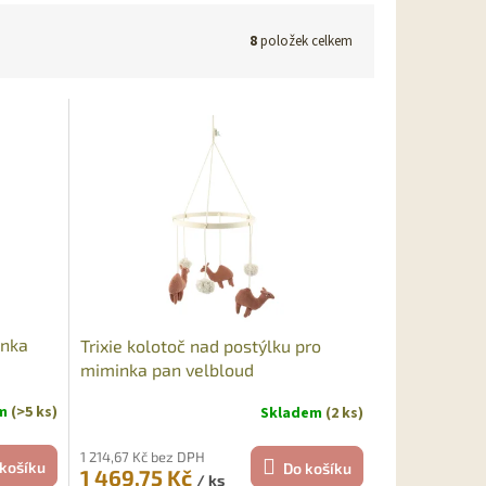
8
položek celkem
inka
Trixie kolotoč nad postýlku pro
miminka pan velbloud
em
(>5 ks)
Skladem
(2 ks)
1 214,67 Kč bez DPH
košíku
Do košíku
1 469,75 Kč
/ ks