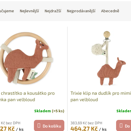
učujeme
Nejlevnější
Nejdražší
Nejprodávanější
Abecedně
e chrastítko a kousátko pro
Trixie klip na dudlík pro mim
ka pan velbloud
pan velbloud
Skladem
(>5 ks)
Sklad
 Kč bez DPH
383,69 Kč bez DPH
Do košíku
Do 
,27 Kč
464,27 Kč
/ ks
/ ks