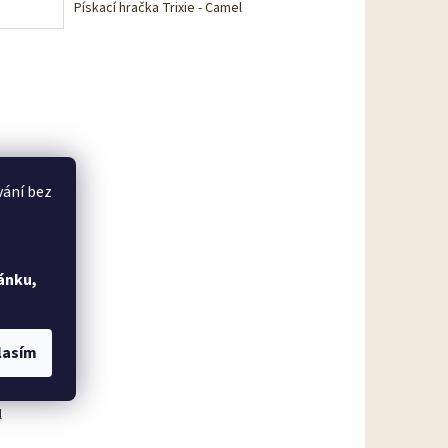
Pískací hračka Trixie - Camel
vání bez
ro děti
ánku,
dem
(5 ks)
lasím
 košíku
l