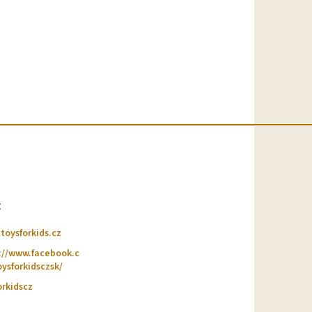
t
@
toysforkids.cz
://www.facebook.c
ysforkidsczsk/
orkidscz