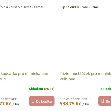
ítko a kousátko Trixie - Camel
Klip na dudlík Trixie - Camel
e kousátko pro miminka pan
Trixie muchláček pro mimin
oud
velbloud
Skladem
(>5 ks)
Skla
 Kč bez DPH
445,25 Kč bez DPH
Do košíku
Do 
77 Kč
538,75 Kč
/ ks
/ ks