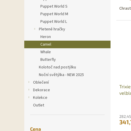
Puppet World S
Chrast
Puppet World M
Puppet World L
Pletené hračky
Heron
Camel
Whale
Butterfly
Kolotoč nad postýlku
Noční světýlka - NEW 2025
Oblečení
Trixi
Dekorace
velbl
Kolekce
Outlet
282,45
341,
Cena