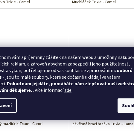
ko Trixie - Camel
Muchláček Trixie - Camel
chom vám zpříjemnily zážitek na našem webu a umožnily nakupo
ících reklam, a zároveň abychom zabezpečili jeho použitelnost,
st a výkon, potřebujeme od vás souhlas se zpracováním
souborů
e plyšová hračka pro děti pan
Trixie závěsná hrací hračka p
s
- jsou to malé soubory, které se dočasně ukládají ve vašem
oud
pan velbloud
eči.
Pokud nám jej dáte, pomáháte nám zlepšovat naši webstr
 vám děkujeme.
. Více informací
zde
.
Skladem
(4 ks)
Skla
avení
Souh
 Kč bez DPH
707,66 Kč bez DPH
Do košíku
Do
,25 Kč
856,27 Kč
/ ks
/ ks
ý mazlíček Trixie - Camel
Závěsná hrací hračka Trixie - Came