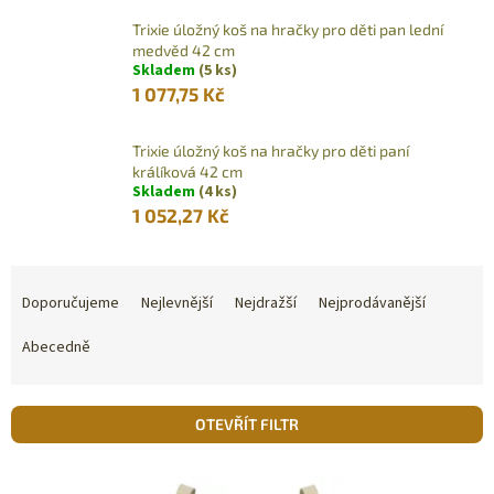
Trixie úložný koš na hračky pro děti pan lední
medvěd 42 cm
Skladem
(5 ks)
1 077,75 Kč
Trixie úložný koš na hračky pro děti paní
králíková 42 cm
Skladem
(4 ks)
1 052,27 Kč
Ř
a
Doporučujeme
Nejlevnější
Nejdražší
Nejprodávanější
z
e
Abecedně
n
í
p
OTEVŘÍT FILTR
r
o
V