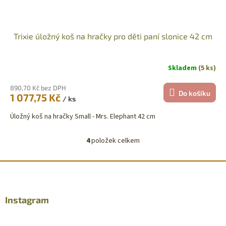
Trixie úložný koš na hračky pro děti paní slonice 42 cm
Skladem
(5 ks)
890,70 Kč bez DPH
Do košíku
1 077,75 Kč
/ ks
Úložný koš na hračky Small - Mrs. Elephant 42 cm
4
položek celkem
O
v
l
Z
á
á
d
p
a
a
Instagram
c
t
í
í
p