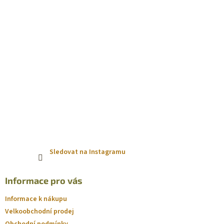
r
v
k
y
v
ý
p
i
s
u
Sledovat na Instagramu
Informace pro vás
Informace k nákupu
Velkoobchodní prodej