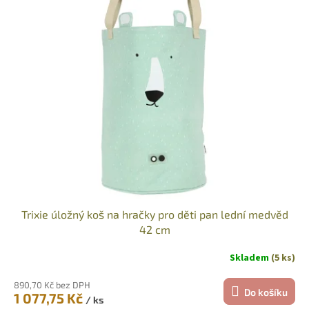
d
ý
u
p
k
i
t
s
ů
p
r
o
d
u
k
t
ů
Trixie úložný koš na hračky pro děti pan lední medvěd
42 cm
Skladem
(5 ks)
890,70 Kč bez DPH
Do košíku
1 077,75 Kč
/ ks