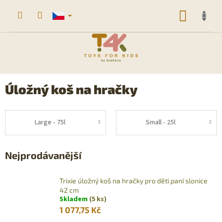
Přejít
na
NÁKUP
obsah
KOŠÍK
Úložný koš na hračky
Large - 75l
Small - 25l
Nejprodávanější
Trixie úložný koš na hračky pro děti paní slonice
42 cm
Skladem
(5 ks)
1 077,75 Kč