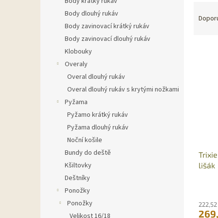
Body krátký rukáv
Ř
n
Body dlouhý rukáv
a
e
Dopor
Body zavinovací krátký rukáv
z
l
e
Body zavinovací dlouhý rukáv
V
n
Klobouky
ý
í
Overaly
p
p
Overal dlouhý rukáv
i
r
Overal dlouhý rukáv s krytými nožkami
s
o
p
Pyžama
d
r
u
Pyžamo krátký rukáv
o
k
Pyžama dlouhý rukáv
d
t
Noční košile
u
ů
Bundy do deště
Trixi
k
lišák
Kšiltovky
t
ů
Deštníky
Ponožky
Ponožky
222,52
269
Velikost 16/18