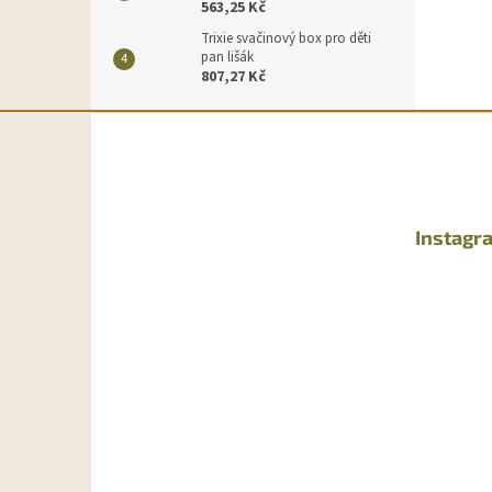
563,25 Kč
Trixie svačinový box pro děti
pan lišák
807,27 Kč
Z
á
p
a
t
Instagr
í