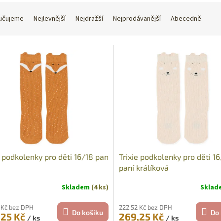
učujeme
Nejlevnější
Nejdražší
Nejprodávanější
Abecedně
e podkolenky pro děti 16/18 pan
Trixie podkolenky pro děti 1
paní králíková
Skladem
(4 ks)
Skla
 Kč bez DPH
222,52 Kč bez DPH
Do košíku
Do 
,25 Kč
269,25 Kč
/ ks
/ ks