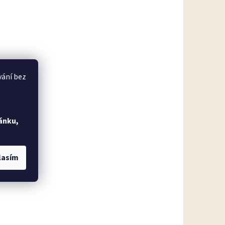
vání bez
ánku,
lasím