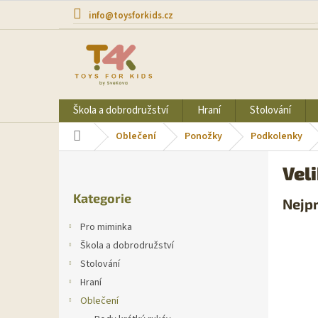
Přejít
info@toysforkids.cz
na
obsah
Škola a dobrodružství
Hraní
Stolování
Domů
Oblečení
Ponožky
Podkolenky
P
Vel
o
Přeskočit
s
Kategorie
kategorie
Nejp
t
r
Pro miminka
a
Škola a dobrodružství
n
Stolování
n
í
Hraní
p
Oblečení
a