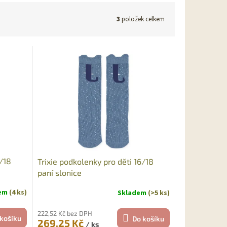
3
položek celkem
6/18
Trixie podkolenky pro děti 16/18
paní slonice
dem
(4 ks)
Skladem
(>5 ks)
222,52 Kč bez DPH
košíku
Do košíku
269,25 Kč
/ ks