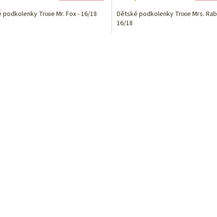
 podkolenky Trixie Mr. Fox - 16/18
Dětské podkolenky Trixie Mrs. Rabb
16/18
O
v
l
á
d
a
c
í
p
r
v
k
y
v
ý
p
i
s
u