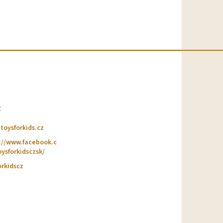
t
@
toysforkids.cz
://www.facebook.c
ysforkidsczsk/
orkidscz