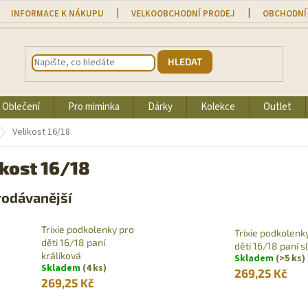
INFORMACE K NÁKUPU
VELKOOBCHODNÍ PRODEJ
OBCHODNÍ
HLEDAT
Oblečení
Pro miminka
Dárky
Kolekce
Outlet
Velikost 16/18
ikost 16/18
rodávanější
Trixie podkolenky pro
Trixie podkolenk
děti 16/18 paní
děti 16/18 paní s
králíková
Skladem
(>5 ks)
Skladem
(4 ks)
269,25 Kč
269,25 Kč