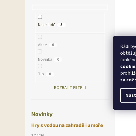
Na skladě
3
Akce
0
Rádi by
obtěžuj
Novinka
funkčno
0
cookie
prohlíž
Tip
0
za což
ROZBALIT FILTR
Nast
Novinky
Hry s vodou na zahradě i u moře
3.7.2026