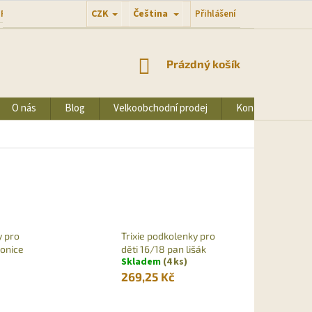
CZK
Čeština
Přihlášení
 PODMÍNKY
PODMÍNKY OCHRANY OSOBNÍCH ÚDAJŮ
NÁKUPNÍ
Prázdný košík
KOŠÍK
O nás
Blog
Velkoobchodní prodej
Kontakty
y pro
Trixie podkolenky pro
lonice
děti 16/18 pan lišák
Skladem
(4 ks)
269,25 Kč