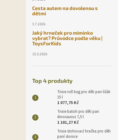
Cesta autem na dovolenou s
dětmi
3.7.2026
Jaký hrneček pro miminko
vybrat? Průvodce podle věku |
ToysForKids
15.5.2026
Top 4 produkty
Trixie roll bag pro děti pan lišák
15 l
1 077,75 Kč
Trixie batoh pro děti pan
dinosaurus 7,5 l
1 101,27 Kč
Trixie stohovací hračka pro děti
paní slonice