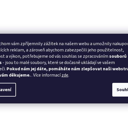
chom vám zpříjemnily zážitek na našem webu a umožnily nakupo
ících reklam, a zároveň abychom zabezpečili jeho použitelnost,
st a výkon, potřebujeme od vás souhlas se zpracováním
souborů
s
- jsou to malé soubory, které se dočasně ukládají ve vašem
eči.
Pokud nám jej dáte, pomáháte nám zlepšovat naši webstr
 vám děkujeme.
. Více informací
zde
.
avení
Souh