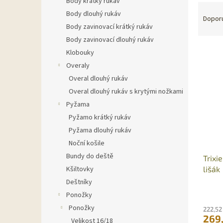
Body krátký rukáv
Ř
n
Body dlouhý rukáv
a
e
Dopor
Body zavinovací krátký rukáv
z
l
e
Body zavinovací dlouhý rukáv
V
n
Klobouky
ý
í
Overaly
p
p
Overal dlouhý rukáv
i
r
Overal dlouhý rukáv s krytými nožkami
s
o
p
Pyžama
d
r
u
Pyžamo krátký rukáv
o
k
Pyžama dlouhý rukáv
d
t
Noční košile
u
ů
Bundy do deště
Trixi
k
lišák
Kšiltovky
t
ů
Deštníky
Ponožky
Ponožky
222,52
269
Velikost 16/18