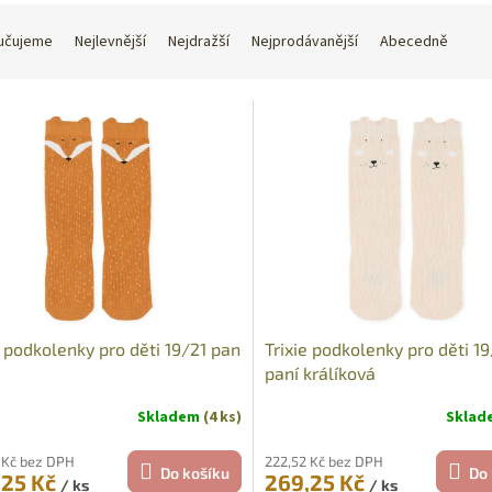
učujeme
Nejlevnější
Nejdražší
Nejprodávanější
Abecedně
e podkolenky pro děti 19/21 pan
Trixie podkolenky pro děti 19
paní králíková
Skladem
(4 ks)
Skla
 Kč bez DPH
222,52 Kč bez DPH
Do košíku
Do 
,25 Kč
269,25 Kč
/ ks
/ ks