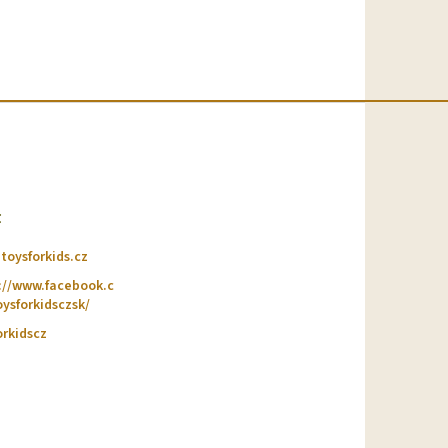
t
@
toysforkids.cz
://www.facebook.c
ysforkidsczsk/
orkidscz