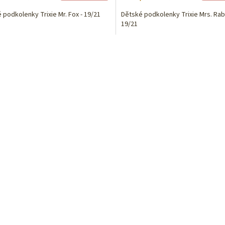
 podkolenky Trixie Mr. Fox - 19/21
Dětské podkolenky Trixie Mrs. Rabb
19/21
O
v
l
á
d
a
c
í
p
r
v
k
y
v
ý
p
i
s
u