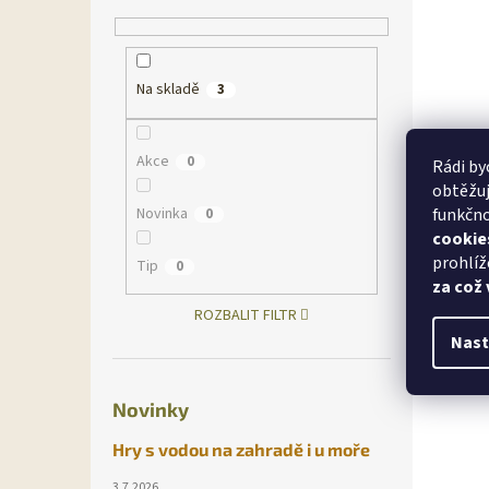
Na skladě
3
Akce
0
Rádi by
obtěžuj
Novinka
funkčno
0
cookie
prohlíž
Tip
0
za což
ROZBALIT FILTR
Nast
Novinky
Hry s vodou na zahradě i u moře
3.7.2026