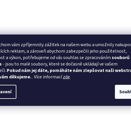
chom vám zpříjemnily zážitek na našem webu a umožnily nakupo
ících reklam, a zároveň abychom zabezpečili jeho použitelnost,
st a výkon, potřebujeme od vás souhlas se zpracováním
souborů
s
- jsou to malé soubory, které se dočasně ukládají ve vašem
eči.
Pokud nám jej dáte, pomáháte nám zlepšovat naši webstr
 vám děkujeme.
. Více informací
zde
.
avení
Souh