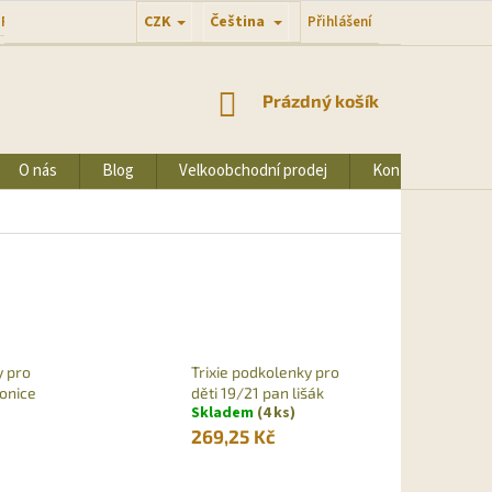
CZK
Čeština
Přihlášení
 PODMÍNKY
PODMÍNKY OCHRANY OSOBNÍCH ÚDAJŮ
NÁKUPNÍ
Prázdný košík
KOŠÍK
O nás
Blog
Velkoobchodní prodej
Kontakty
y pro
Trixie podkolenky pro
lonice
děti 19/21 pan lišák
Skladem
(4 ks)
269,25 Kč