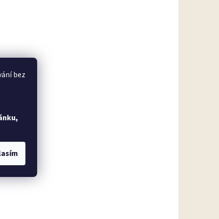
vání bez
ánku,
lasím