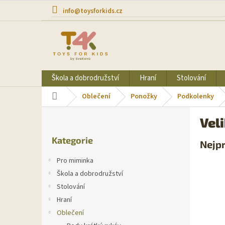
Přejít
info@toysforkids.cz
na
obsah
Škola a dobrodružství
Hraní
Stolování
Domů
Oblečení
Ponožky
Podkolenky
P
Vel
o
Přeskočit
s
Kategorie
kategorie
Nejp
t
r
Pro miminka
a
Škola a dobrodružství
n
Stolování
n
í
Hraní
p
Oblečení
a