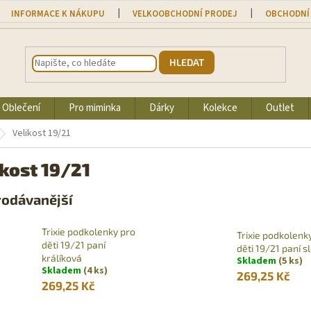
INFORMACE K NÁKUPU
VELKOOBCHODNÍ PRODEJ
OBCHODNÍ
HLEDAT
Oblečení
Pro miminka
Dárky
Kolekce
Outlet
Velikost 19/21
ikost 19/21
rodávanější
Trixie podkolenky pro
Trixie podkolenk
děti 19/21 paní
děti 19/21 paní s
králíková
Skladem
(5 ks)
Skladem
(4 ks)
269,25 Kč
269,25 Kč