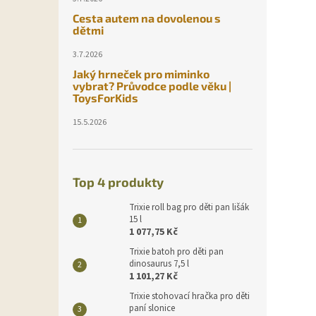
Cesta autem na dovolenou s
dětmi
3.7.2026
Jaký hrneček pro miminko
vybrat? Průvodce podle věku |
ToysForKids
15.5.2026
Top 4 produkty
Trixie roll bag pro děti pan lišák
15 l
1 077,75 Kč
Trixie batoh pro děti pan
dinosaurus 7,5 l
1 101,27 Kč
Trixie stohovací hračka pro děti
paní slonice