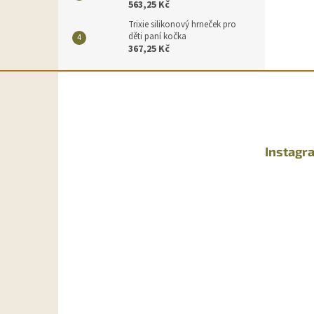
563,25 Kč
Trixie silikonový hrneček pro
děti paní kočka
367,25 Kč
Z
á
p
a
t
Instagr
í