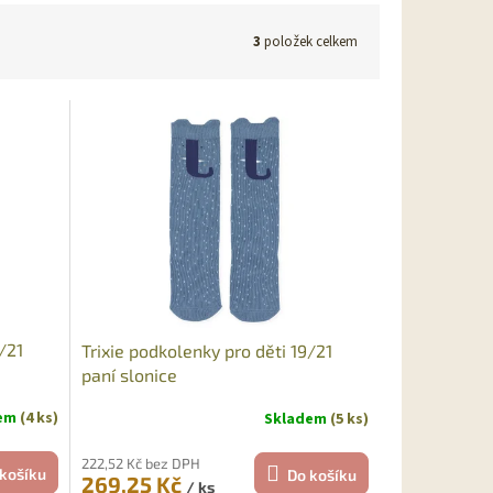
3
položek celkem
/21
Trixie podkolenky pro děti 19/21
paní slonice
dem
(4 ks)
Skladem
(5 ks)
222,52 Kč bez DPH
košíku
Do košíku
269,25 Kč
/ ks